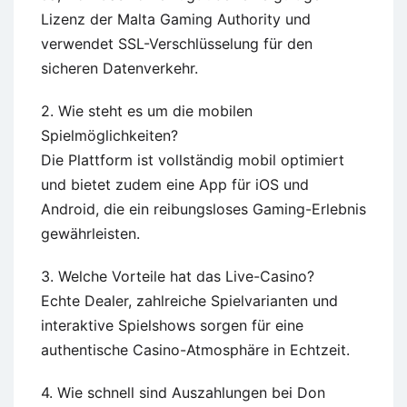
Lizenz der Malta Gaming Authority und
verwendet SSL-Verschlüsselung für den
sicheren Datenverkehr.
2. Wie steht es um die mobilen
Spielmöglichkeiten?
Die Plattform ist vollständig mobil optimiert
und bietet zudem eine App für iOS und
Android, die ein reibungsloses Gaming-Erlebnis
gewährleisten.
3. Welche Vorteile hat das Live-Casino?
Echte Dealer, zahlreiche Spielvarianten und
interaktive Spielshows sorgen für eine
authentische Casino-Atmosphäre in Echtzeit.
4. Wie schnell sind Auszahlungen bei Don