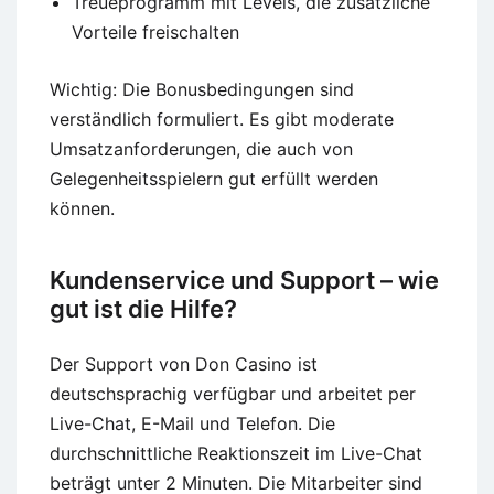
Treueprogramm mit Levels, die zusätzliche
Vorteile freischalten
Wichtig: Die Bonusbedingungen sind
verständlich formuliert. Es gibt moderate
Umsatzanforderungen, die auch von
Gelegenheitsspielern gut erfüllt werden
können.
Kundenservice und Support – wie
gut ist die Hilfe?
Der Support von Don Casino ist
deutschsprachig verfügbar und arbeitet per
Live-Chat, E-Mail und Telefon. Die
durchschnittliche Reaktionszeit im Live-Chat
beträgt unter 2 Minuten. Die Mitarbeiter sind