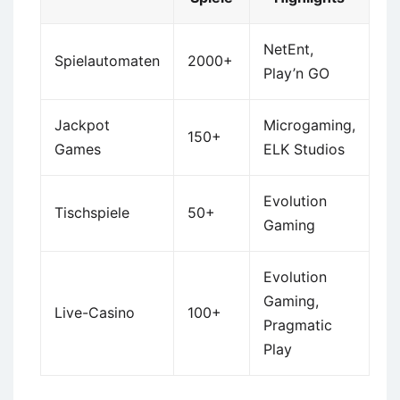
NetEnt,
Spielautomaten
2000+
Play’n GO
Jackpot
Microgaming,
150+
Games
ELK Studios
Evolution
Tischspiele
50+
Gaming
Evolution
Gaming,
Live-Casino
100+
Pragmatic
Play