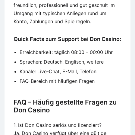
freundlich, professionell und gut geschult im
Umgang mit typischen Anliegen rund um
Konto, Zahlungen und Spielregeln.
Quick Facts zum Support bei Don Casino:
Erreichbarkeit: täglich 08:00 – 00:00 Uhr
Sprachen: Deutsch, Englisch, weitere
Kanäle: Live-Chat, E-Mail, Telefon
FAQ-Bereich mit häufigen Fragen
FAQ – Häufig gestellte Fragen zu
Don Casino
1. Ist Don Casino seriös und lizenziert?
Ja, Don Casino verfügt über eine gültige