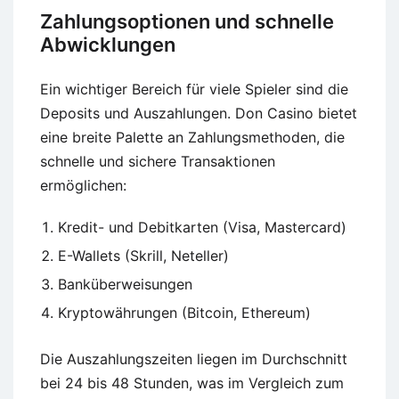
Zahlungsoptionen und schnelle
Abwicklungen
Ein wichtiger Bereich für viele Spieler sind die
Deposits und Auszahlungen. Don Casino bietet
eine breite Palette an Zahlungsmethoden, die
schnelle und sichere Transaktionen
ermöglichen:
Kredit- und Debitkarten (Visa, Mastercard)
E-Wallets (Skrill, Neteller)
Banküberweisungen
Kryptowährungen (Bitcoin, Ethereum)
Die Auszahlungszeiten liegen im Durchschnitt
bei 24 bis 48 Stunden, was im Vergleich zum