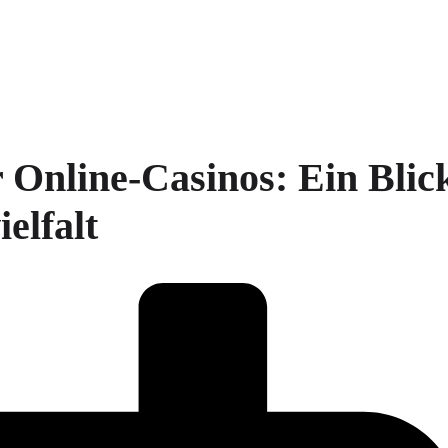
 Online-Casinos: Ein Blic
elfalt