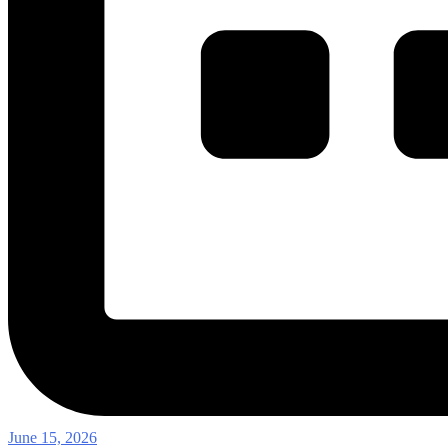
June 15, 2026