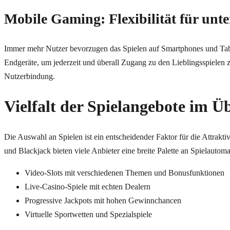
Mobile Gaming: Flexibilität für unt
Immer mehr Nutzer bevorzugen das Spielen auf Smartphones und Table
Endgeräte, um jederzeit und überall Zugang zu den Lieblingsspielen z
Nutzerbindung.
Vielfalt der Spielangebote im Ü
Die Auswahl an Spielen ist ein entscheidender Faktor für die Attrakti
und Blackjack bieten viele Anbieter eine breite Palette an Spielauto
Video-Slots mit verschiedenen Themen und Bonusfunktionen
Live-Casino-Spiele mit echten Dealern
Progressive Jackpots mit hohen Gewinnchancen
Virtuelle Sportwetten und Spezialspiele