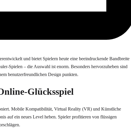
terentwickelt und bietet Spielern heute eine beeindruckende Bandbreite
ealer-Spielen – die Auswahl ist enorm. Besonders hervorzuheben sind
einem benutzerfreundlichen Design punkten.
Online-Glücksspiel
niert. Mobile Kompatibilität, Virtual Reality (VR) und Künstliche
bnis auf ein neues Level heben. Spieler profitieren von flüssigen
orschlägen.