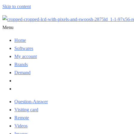
Skip to content
Menu
Home
Softwares
My account
Brands
Demand
Question-Answer
Visiting card
Remote
Videos
Images