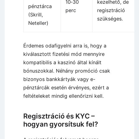
10‑30
kezelhető, de
pénztárca
perc
regisztráció
(Skrill,
szükséges.
Neteller)
Érdemes odafigyelni arra is, hogy a
kiválasztott fizetési mód mennyire
kompatibilis a kaszinó által kínált
bónuszokkal. Néhány promóció csak
bizonyos bankkártyák vagy e-
pénztárcák esetén érvényes, ezért a
feltételeket mindig ellenőrizni kell.
Regisztráció és KYC –
hogyan gyorsítsuk fel?