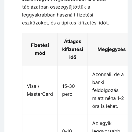
táblázatban összegyűjtöttük a
leggyakrabban használt fizetési
eszközöket, és a tipikus kifizetési időt.
Átlagos
Fizetési
kifizetési
Megjegyzés
mód
idő
Azonnali, de a
banki
Visa /
15‑30
feldolgozás
MasterCard
perc
miatt néha 1‑2
óra is lehet.
Az egyik
0‑10
leggyorsabb