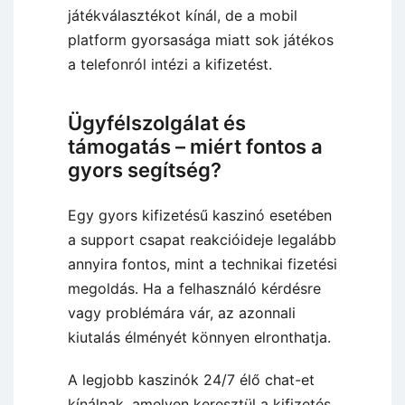
játékválasztékot kínál, de a mobil
platform gyorsasága miatt sok játékos
a telefonról intézi a kifizetést.
Ügyfélszolgálat és
támogatás – miért fontos a
gyors segítség?
Egy gyors kifizetésű kaszinó esetében
a support csapat reakcióideje legalább
annyira fontos, mint a technikai fizetési
megoldás. Ha a felhasználó kérdésre
vagy problémára vár, az azonnali
kiutalás élményét könnyen elronthatja.
A legjobb kaszinók 24/7 élő chat-et
kínálnak, amelyen keresztül a kifizetés