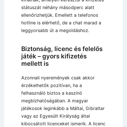
státuszát néhány másodperc alatt
ellenőrizhetjük. Emellett a telefonos
hotline is elérhető, de a chat marad a
leggyorsabb út a megoldáshoz.
Biztonság, licenc és felelős
játék – gyors kifizetés
mellett is
Azonnali nyeremények csak akkor
érzékelhetők pozitívan, ha a
felhasználó biztos a kaszinó
megbízhatóságában. A magyar
játékosok leginkább a Máltai, Gibraltar
vagy az Egyesült Királyság által
kibocsátott licenceket ismerik. A licenc