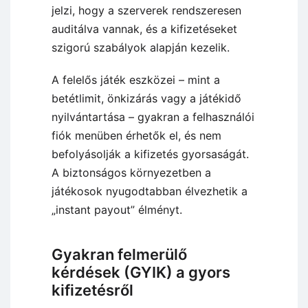
jelzi, hogy a szerverek rendszeresen
auditálva vannak, és a kifizetéseket
szigorú szabályok alapján kezelik.
A felelős játék eszközei – mint a
betétlimit, önkizárás vagy a játékidő
nyilvántartása – gyakran a felhasználói
fiók menüben érhetők el, és nem
befolyásolják a kifizetés gyorsaságát.
A biztonságos környezetben a
játékosok nyugodtabban élvezhetik a
„instant payout” élményt.
Gyakran felmerülő
kérdések (GYIK) a gyors
kifizetésről