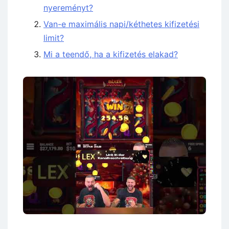
nyereményt?
Van-e maximális napi/kéthetes kifizetési
limit?
Mi a teendő, ha a kifizetés elakad?