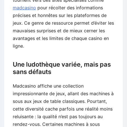
tournent vers des sites spécialisés comme
madcasino
pour récolter des informations
précises et honnêtes sur les plateformes de
jeux. Ce genre de ressource permet d’éviter les
mauvaises surprises et de mieux cerner les
avantages et les limites de chaque casino en
ligne.
Une ludothèque variée, mais pas
sans défauts
Madcasino affiche une collection
impressionnante de jeux, allant des machines à
sous aux jeux de table classiques. Pourtant,
cette diversité cache parfois une réalité moins
reluisante : la qualité n’est pas toujours au
rendez-vous. Certaines machines à sous