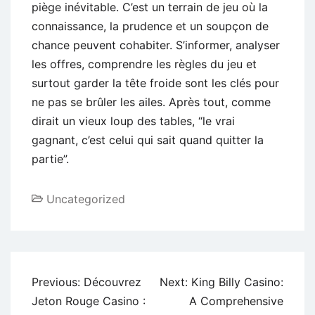
piège inévitable. C’est un terrain de jeu où la
connaissance, la prudence et un soupçon de
chance peuvent cohabiter. S’informer, analyser
les offres, comprendre les règles du jeu et
surtout garder la tête froide sont les clés pour
ne pas se brûler les ailes. Après tout, comme
dirait un vieux loup des tables, “le vrai
gagnant, c’est celui qui sait quand quitter la
partie”.
Uncategorized
Previous:
Découvrez
Next:
King Billy Casino:
Jeton Rouge Casino :
A Comprehensive