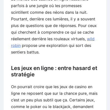
parfois à une jungle où les promesses
scintillent comme des néons dans la nuit.
Pourtant, derrière ces lumières, il y a souvent
plus de questions que de réponses. Pour ceux
qui cherchent à comprendre ce qui se cache
réellement derrière les rouleaux virtuels,
wild
robin
propose une exploration qui sort des
sentiers battus.
Les jeux en ligne : entre hasard et
stratégie
On pourrait croire que les jeux de casino en
ligne ne reposent que sur la chance pure, mais
c’est un peu plus subtil que ça. Certains jeux,
comme le poker ou le blackjack, demandent