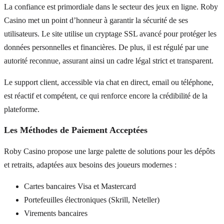
La confiance est primordiale dans le secteur des jeux en ligne. Roby
Casino met un point d’honneur à garantir la sécurité de ses
utilisateurs. Le site utilise un cryptage SSL avancé pour protéger les
données personnelles et financières. De plus, il est régulé par une
autorité reconnue, assurant ainsi un cadre légal strict et transparent.
Le support client, accessible via chat en direct, email ou téléphone,
est réactif et compétent, ce qui renforce encore la crédibilité de la
plateforme.
Les Méthodes de Paiement Acceptées
Roby Casino propose une large palette de solutions pour les dépôts
et retraits, adaptées aux besoins des joueurs modernes :
Cartes bancaires Visa et Mastercard
Portefeuilles électroniques (Skrill, Neteller)
Virements bancaires