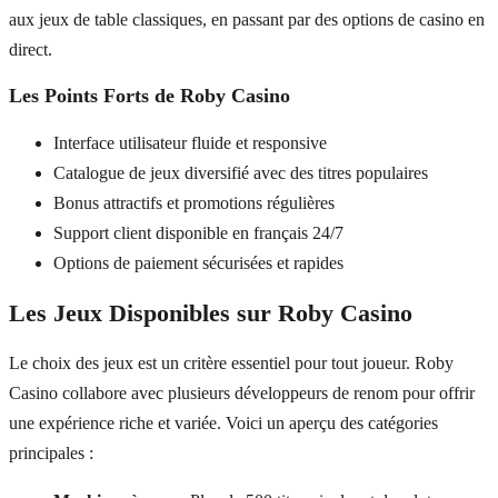
aux jeux de table classiques, en passant par des options de casino en
direct.
Les Points Forts de Roby Casino
Interface utilisateur fluide et responsive
Catalogue de jeux diversifié avec des titres populaires
Bonus attractifs et promotions régulières
Support client disponible en français 24/7
Options de paiement sécurisées et rapides
Les Jeux Disponibles sur Roby Casino
Le choix des jeux est un critère essentiel pour tout joueur. Roby
Casino collabore avec plusieurs développeurs de renom pour offrir
une expérience riche et variée. Voici un aperçu des catégories
principales :