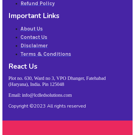
Refund Policy
Important Links
About Us
Contact Us
Disclaimer
Terms & Conditions
React Us
Plot no. 630, Ward no 3, VPO Dhanger, Fatehabad
(Haryana), India. Pin 125048
Email: info@lcdledsolutions.com
Copyright ©2023 All rights reserved