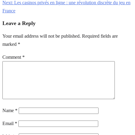
Next:
Les casinos privés en ligne : une révolution discrète du jeu en
France
Leave a Reply
Your email address will not be published.
Required fields are
marked
*
Comment
*
Name
*
Email
*