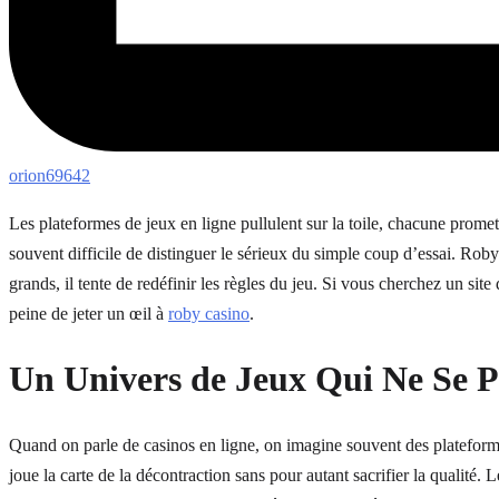
orion69642
Les plateformes de jeux en ligne pullulent sur la toile, chacune prometta
souvent difficile de distinguer le sérieux du simple coup d’essai. Rob
grands, il tente de redéfinir les règles du jeu. Si vous cherchez un sit
peine de jeter un œil à
roby casino
.
Un Univers de Jeux Qui Ne Se P
Quand on parle de casinos en ligne, on imagine souvent des plateforme
joue la carte de la décontraction sans pour autant sacrifier la qualité.