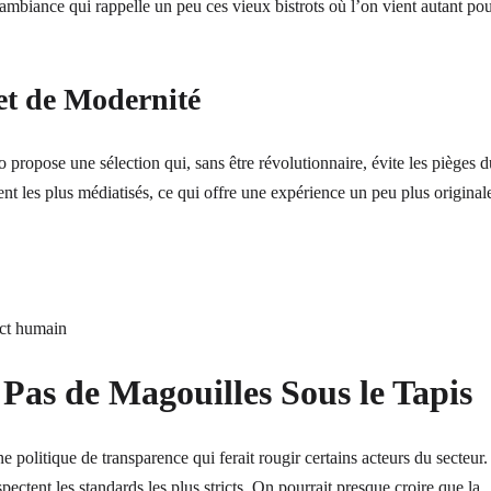
ambiance qui rappelle un peu ces vieux bistrots où l’on vient autant po
et de Modernité
no propose une sélection qui, sans être révolutionnaire, évite les pièges d
nt les plus médiatisés, ce qui offre une expérience un peu plus original
act humain
 Pas de Magouilles Sous le Tapis
politique de transparence qui ferait rougir certains acteurs du secteur.
ectent les standards les plus stricts. On pourrait presque croire que la