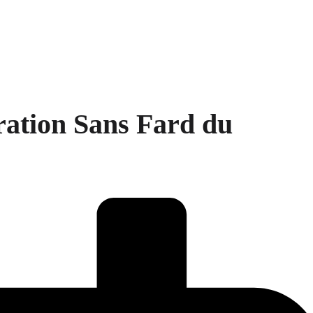
ration Sans Fard du