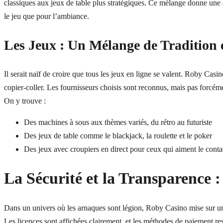
classiques aux jeux de table plus stratégiques. Ce mélange donne une 
le jeu que pour l’ambiance.
Les Jeux : Un Mélange de Tradition 
Il serait naïf de croire que tous les jeux en ligne se valent. Roby Casi
copier-coller. Les fournisseurs choisis sont reconnus, mais pas forcéme
On y trouve :
Des machines à sous aux thèmes variés, du rétro au futuriste
Des jeux de table comme le blackjack, la roulette et le poker
Des jeux avec croupiers en direct pour ceux qui aiment le cont
La Sécurité et la Transparence :
Dans un univers où les arnaques sont légion, Roby Casino mise sur une 
Les licences sont affichées clairement, et les méthodes de paiement resp