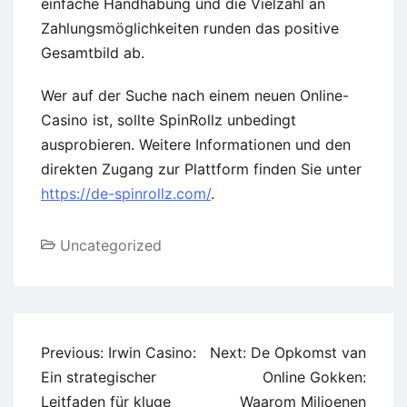
einfache Handhabung und die Vielzahl an
Zahlungsmöglichkeiten runden das positive
Gesamtbild ab.
Wer auf der Suche nach einem neuen Online-
Casino ist, sollte SpinRollz unbedingt
ausprobieren. Weitere Informationen und den
direkten Zugang zur Plattform finden Sie unter
https://de-spinrollz.com/
.
Uncategorized
Previous:
Irwin Casino:
Next:
De Opkomst van
Ein strategischer
Online Gokken:
Leitfaden für kluge
Waarom Miljoenen