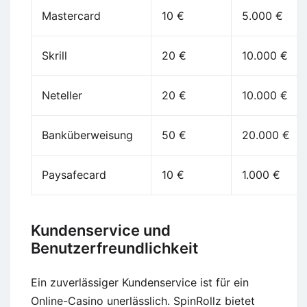
Mastercard
10 €
5.000 €
Skrill
20 €
10.000 €
Neteller
20 €
10.000 €
Banküberweisung
50 €
20.000 €
Paysafecard
10 €
1.000 €
Kundenservice und
Benutzerfreundlichkeit
Ein zuverlässiger Kundenservice ist für ein
Online-Casino unerlässlich. SpinRollz bietet