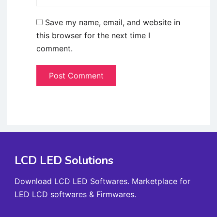
Save my name, email, and website in
this browser for the next time I
comment.
LCD LED Solutions
Download LCD LED Softwares. Marketplace for
LED LCD softwares & Firmwares.