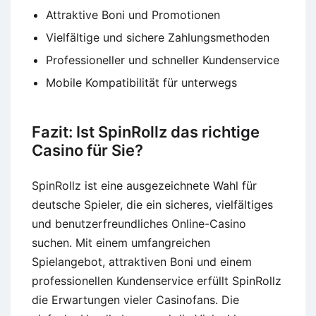
Attraktive Boni und Promotionen
Vielfältige und sichere Zahlungsmethoden
Professioneller und schneller Kundenservice
Mobile Kompatibilität für unterwegs
Fazit: Ist SpinRollz das richtige
Casino für Sie?
SpinRollz ist eine ausgezeichnete Wahl für
deutsche Spieler, die ein sicheres, vielfältiges
und benutzerfreundliches Online-Casino
suchen. Mit einem umfangreichen
Spielangebot, attraktiven Boni und einem
professionellen Kundenservice erfüllt SpinRollz
die Erwartungen vieler Casinofans. Die