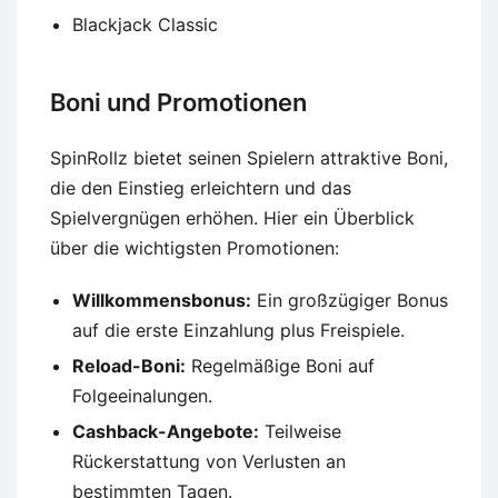
Blackjack Classic
Boni und Promotionen
SpinRollz bietet seinen Spielern attraktive Boni,
die den Einstieg erleichtern und das
Spielvergnügen erhöhen. Hier ein Überblick
über die wichtigsten Promotionen:
Willkommensbonus:
Ein großzügiger Bonus
auf die erste Einzahlung plus Freispiele.
Reload-Boni:
Regelmäßige Boni auf
Folgeeinalungen.
Cashback-Angebote:
Teilweise
Rückerstattung von Verlusten an
bestimmten Tagen.