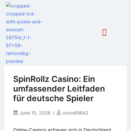
SpinRollz Casino: Ein
umfassender Leitfaden
für deutsche Spieler
June 15, 2026
orion69642
Online-Casinos erfreuen sich in Deutschland