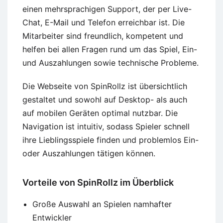
einen mehrsprachigen Support, der per Live-
Chat, E-Mail und Telefon erreichbar ist. Die
Mitarbeiter sind freundlich, kompetent und
helfen bei allen Fragen rund um das Spiel, Ein-
und Auszahlungen sowie technische Probleme.
Die Webseite von SpinRollz ist übersichtlich
gestaltet und sowohl auf Desktop- als auch
auf mobilen Geräten optimal nutzbar. Die
Navigation ist intuitiv, sodass Spieler schnell
ihre Lieblingsspiele finden und problemlos Ein-
oder Auszahlungen tätigen können.
Vorteile von SpinRollz im Überblick
Große Auswahl an Spielen namhafter
Entwickler