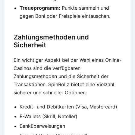
Treueprogramm:
Punkte sammeln und
gegen Boni oder Freispiele eintauschen.
Zahlungsmethoden und
Sicherheit
Ein wichtiger Aspekt bei der Wahl eines Online-
Casinos sind die verfügbaren
Zahlungsmethoden und die Sicherheit der
Transaktionen. SpinRollz bietet eine Vielzahl
sicherer und schneller Optionen:
Kredit- und Debitkarten (Visa, Mastercard)
E-Wallets (Skrill, Neteller)
Banküberweisungen