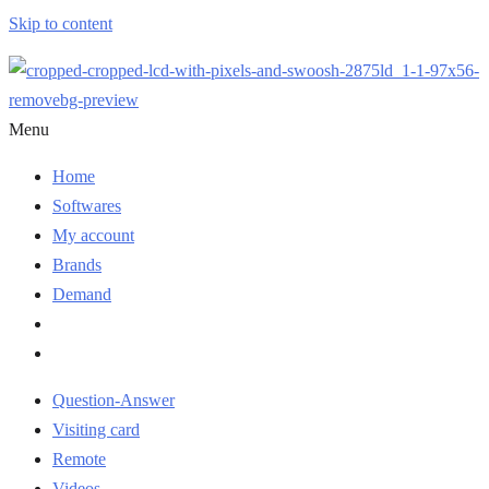
Skip to content
Menu
Home
Softwares
My account
Brands
Demand
Question-Answer
Visiting card
Remote
Videos