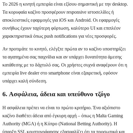
Το 2026 η κινητή εμπειρία είναι εξίσου σημαντική με την desktop.
Τα κορυφαία καζίνο προσφέρουν responsive ιστοσελίδες ή
αποκλειστικές εφαρμογές για iOS και Android. Οι εφαρμογές
συνήθως έχουν ταχύτερη φόρτωση, καλύτερο UI και επιπλέον
χαρακτηριστικά όπως push notifications για νέες προσφορές.
Αν προτιμάτε το κινητό, ελέγξτε πρώτα αν το καζίνο υποστηρίζει
τα αγαπημένα σας παιχνίδια και αν υπάρχει δυνατότητα άμεσης
κατάθεσης με το δάχτυλό σας. Οι χρήστες συχνά αναφέρουν ότι η
εμπειρία live dealer στο smartphone είναι εξαιρετική, εφόσον
υπάρχει καλή σύνδεση.
6. Ασφάλεια, άδεια και υπεύθυνο τζόγο
Η ασφάλεια πρέπει να είναι το πρώτο κριτήριο. Ένα αξιόπιστο
καζίνο διαθέτει άδεια από έγκυρη αρχή – όπως η Malta Gaming
Authority (MGA) ή η Κύπρο (National Betting Authority). Η
ύπαρξη SSL κρυπτογράφησης εξασφαλίζει ότι τα προσωπικά και