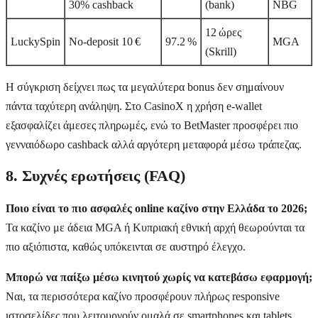
30% cashback
(bank)
NBG
12 ώρες
LuckySpin
No‑deposit 10 €
97.2 %
MGA
(Skrill)
Η σύγκριση δείχνει πως τα μεγαλύτερα bonus δεν σημαίνουν
πάντα ταχύτερη ανάληψη. Στο CasinoX η χρήση e‑wallet
εξασφαλίζει άμεσες πληρωμές, ενώ το BetMaster προσφέρει πιο
γενναιόδωρο cashback αλλά αργότερη μεταφορά μέσω τράπεζας.
8. Συχνές ερωτήσεις (FAQ)
Ποιο είναι το πιο ασφαλές online καζίνο στην Ελλάδα το 2026;
Τα καζίνο με άδεια MGA ή Κυπριακή εθνική αρχή θεωρούνται τα
πιο αξιόπιστα, καθώς υπόκεινται σε αυστηρό έλεγχο.
Μπορώ να παίξω μέσω κινητού χωρίς να κατεβάσω εφαρμογή;
Ναι, τα περισσότερα καζίνο προσφέρουν πλήρως responsive
ιστοσελίδες που λειτουργούν ομαλά σε smartphones και tablets.