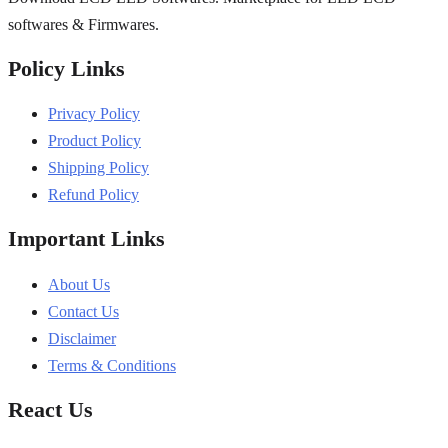
softwares & Firmwares.
Policy Links
Privacy Policy
Product Policy
Shipping Policy
Refund Policy
Important Links
About Us
Contact Us
Disclaimer
Terms & Conditions
React Us