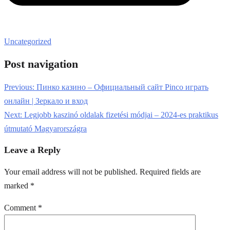
Uncategorized
Post navigation
Previous:
Пинко казино – Официальный сайт Pinco играть
онлайн | Зеркало и вход
Next:
Legjobb kaszinó oldalak fizetési módjai – 2024‑es praktikus
útmutató Magyarországra
Leave a Reply
Your email address will not be published.
Required fields are
marked
*
Comment
*