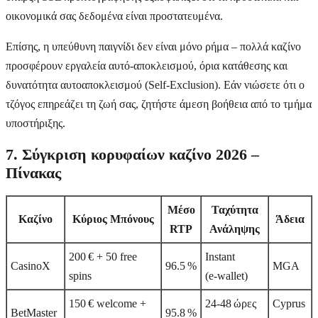
οικονομικά σας δεδομένα είναι προστατευμένα.
Επίσης, η υπεύθυνη παιγνίδι δεν είναι μόνο ρήμα – πολλά καζίνο
προσφέρουν εργαλεία αυτό-αποκλεισμού, όρια κατάθεσης και
δυνατότητα αυτοαποκλεισμού (Self‑Exclusion). Εάν νιώσετε ότι ο
τζόγος επηρεάζει τη ζωή σας, ζητήστε άμεση βοήθεια από το τμήμα
υποστήριξης.
7. Σύγκριση κορυφαίων καζίνο 2026 –
Πίνακας
Μέσο
Ταχύτητα
Καζίνο
Κύριος Μπόνους
Άδεια
RTP
Ανάληψης
200 € + 50 free
Instant
CasinoX
96.5 %
MGA
spins
(e‑wallet)
150 € welcome +
24‑48 ώρες
Cyprus
BetMaster
95.8 %