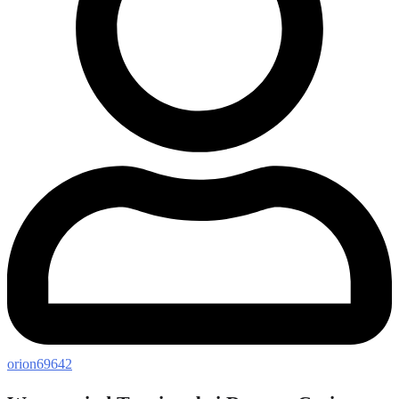
orion69642