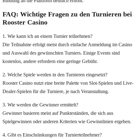
Bindung an die Plattform deutlich erhöht.
FAQ: Wichtige Fragen zu den Turnieren bei
Rooster Casino
1. Wie kann ich an einem Turnier teilnehmen?
Die Teilnahme erfolgt meist durch einfache Anmeldung im Casino
und Auswahl des gewünschten Turniers. Einige Events sind
kostenlos, andere erfordern eine geringe Gebühr.
2. Welche Spiele werden in den Turnieren eingesetzt?
Rooster Casino nutzt eine breite Palette von Slot-Spielen und Live-
Dealer-Spielen für die Turniere, je nach Veranstaltung.
3. Wie werden die Gewinner ermittelt?
Gewinner basieren meist auf Punkteständen, die sich aus
Spielgewinnen oder anderen Kriterien wie Gewinnlinien ergeben.
4. Gibt es Einschränkungen für Turnierteilnehmer?