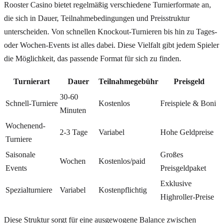
Rooster Casino bietet regelmäßig verschiedene Turnierformate an,
die sich in Dauer, Teilnahmebedingungen und Preisstruktur
unterscheiden. Von schnellen Knockout-Turnieren bis hin zu Tages-
oder Wochen-Events ist alles dabei. Diese Vielfalt gibt jedem Spieler
die Möglichkeit, das passende Format für sich zu finden.
Turnierart
Dauer
Teilnahmegebühr
Preisgeld
30-60
Schnell-Turniere
Kostenlos
Freispiele & Boni
Minuten
Wochenend-
2-3 Tage
Variabel
Hohe Geldpreise
Turniere
Saisonale
Großes
Wochen
Kostenlos/paid
Events
Preisgeldpaket
Exklusive
Spezialturniere
Variabel
Kostenpflichtig
Highroller-Preise
Diese Struktur sorgt für eine ausgewogene Balance zwischen