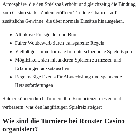
Atmosphäre, die den Spielspaß erhöht und gleichzeitig die Bindung
zum Casino stärkt. Zudem eröffnen Turniere Chancen auf
zusätzliche Gewinne, die über normale Einsätze hinausgehen.
Attraktive Preisgelder und Boni
Fairer Wettbewerb durch transparente Regeln
Vielfältige Turnierformate für unterschiedliche Spielertypen
Möglichkeit, sich mit anderen Spielern zu messen und
Erfahrungen auszutauschen
Regelmäßige Events für Abwechslung und spannende
Herausforderungen
Spieler können durch Turniere ihre Kompetenzen testen und
verbessern, was den langfristigen Spielreiz steigert.
Wie sind die Turniere bei Rooster Casino
organisiert?