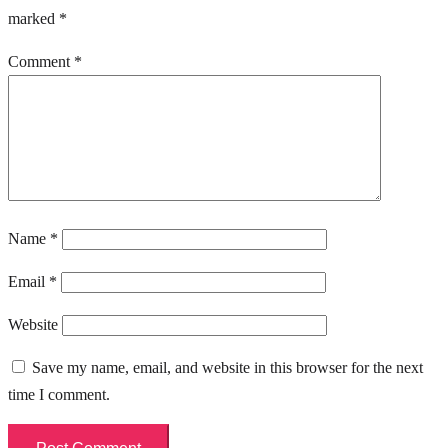
marked
*
Comment
*
Name
*
Email
*
Website
Save my name, email, and website in this browser for the next
time I comment.