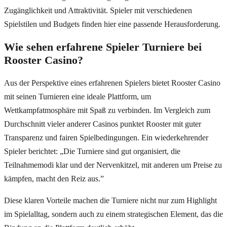
Zugänglichkeit und Attraktivität. Spieler mit verschiedenen
Spielstilen und Budgets finden hier eine passende Herausforderung.
Wie sehen erfahrene Spieler Turniere bei
Rooster Casino?
Aus der Perspektive eines erfahrenen Spielers bietet Rooster Casino
mit seinen Turnieren eine ideale Plattform, um
Wettkampfatmosphäre mit Spaß zu verbinden. Im Vergleich zum
Durchschnitt vieler anderer Casinos punktet Rooster mit guter
Transparenz und fairen Spielbedingungen. Ein wiederkehrender
Spieler berichtet: „Die Turniere sind gut organisiert, die
Teilnahmemodi klar und der Nervenkitzel, mit anderen um Preise zu
kämpfen, macht den Reiz aus.”
Diese klaren Vorteile machen die Turniere nicht nur zum Highlight
im Spielalltag, sondern auch zu einem strategischen Element, das die