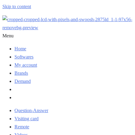
Skip to content
Menu
Home
Softwares
My account
Brands
Demand
Question-Answer
Visiting card
Remote
Videos