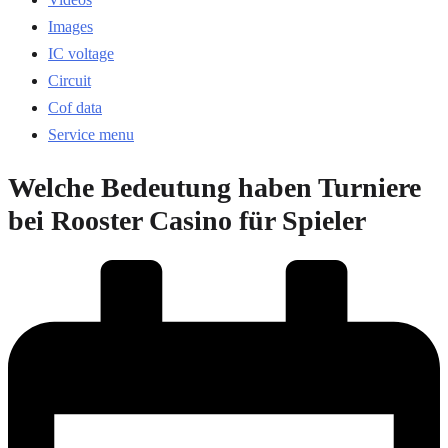
Images
IC voltage
Circuit
Cof data
Service menu
Welche Bedeutung haben Turniere
bei Rooster Casino für Spieler