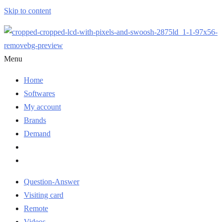
Skip to content
Menu
Home
Softwares
My account
Brands
Demand
Question-Answer
Visiting card
Remote
Videos