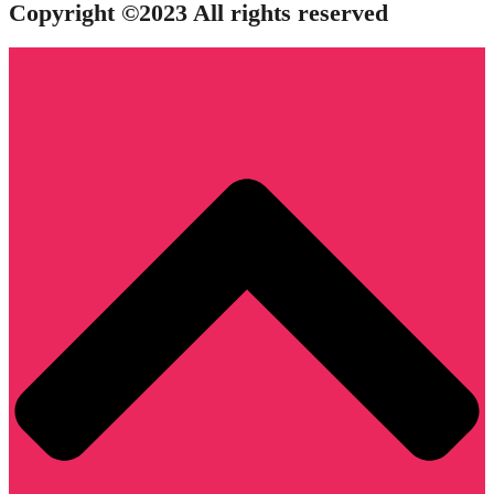
Copyright ©2023 All rights reserved