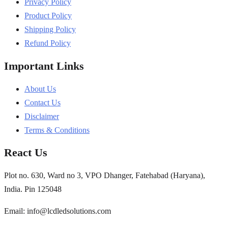
Privacy Policy
Product Policy
Shipping Policy
Refund Policy
Important Links
About Us
Contact Us
Disclaimer
Terms & Conditions
React Us
Plot no. 630, Ward no 3, VPO Dhanger, Fatehabad (Haryana),
India. Pin 125048
Email: info@lcdledsolutions.com