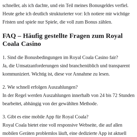
schneller, als ich dachte, und ein Teil meines Bonusgeldes verfiel.
Heute gehe ich deutlich strukturierter vor: Ich notiere mir wichtige
Fristen und spiele nur Spiele, die voll zum Bonus zählen.
FAQ – Häufig gestellte Fragen zum Royal
Coala Casino
1. Sind die Bonusbedingungen im Royal Coala Casino fair?
Ja, die Umsatzanforderungen sind branchenüblich und transparent
kommuniziert. Wichtig ist, diese vor Annahme zu lesen.
2. Wie schnell erfolgen Auszahlungen?
In der Regel werden Auszahlungen innerhalb von 24 bis 72 Stunden
bearbeitet, abhängig von der gewählten Methode.
3. Gibt es eine mobile App für Royal Coala?
Royal Coala bietet eine voll responsive Webseite, die auf allen
mobilen Geräten problemlos läuft, eine dedizierte App ist aktuell