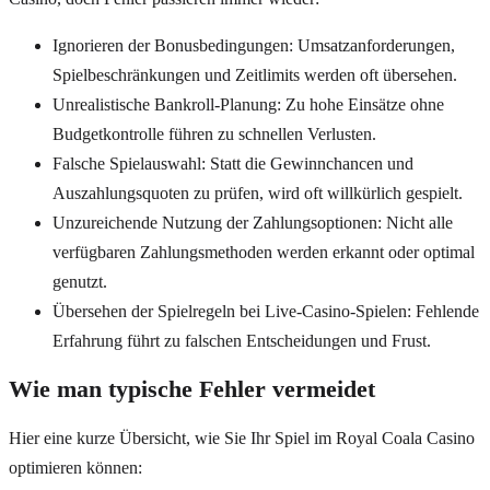
Ignorieren der Bonusbedingungen: Umsatzanforderungen,
Spielbeschränkungen und Zeitlimits werden oft übersehen.
Unrealistische Bankroll-Planung: Zu hohe Einsätze ohne
Budgetkontrolle führen zu schnellen Verlusten.
Falsche Spielauswahl: Statt die Gewinnchancen und
Auszahlungsquoten zu prüfen, wird oft willkürlich gespielt.
Unzureichende Nutzung der Zahlungsoptionen: Nicht alle
verfügbaren Zahlungsmethoden werden erkannt oder optimal
genutzt.
Übersehen der Spielregeln bei Live-Casino-Spielen: Fehlende
Erfahrung führt zu falschen Entscheidungen und Frust.
Wie man typische Fehler vermeidet
Hier eine kurze Übersicht, wie Sie Ihr Spiel im Royal Coala Casino
optimieren können: