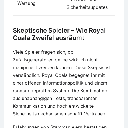
Wartung
Sicherheitsupdates
Skeptische Spieler – Wie Royal
Coala Zweifel ausräumt
Viele Spieler fragen sich, ob
Zufallsgeneratoren online wirklich nicht
manipuliert werden können. Diese Skepsis ist
verständlich. Royal Coala begegnet ihr mit
einer offenen Informationspolitik und einem
rundum geprüften System. Die Kombination
aus unabhängigen Tests, transparenter
Kommunikation und hoch entwickelte
Sicherheitsmechanismen schafft Vertrauen.
Erfahrungen von Stammspielern bestätigen,