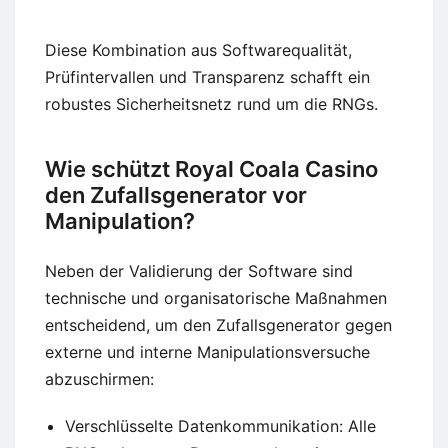
Diese Kombination aus Softwarequalität,
Prüfintervallen und Transparenz schafft ein
robustes Sicherheitsnetz rund um die RNGs.
Wie schützt Royal Coala Casino
den Zufallsgenerator vor
Manipulation?
Neben der Validierung der Software sind
technische und organisatorische Maßnahmen
entscheidend, um den Zufallsgenerator gegen
externe und interne Manipulationsversuche
abzuschirmen:
Verschlüsselte Datenkommunikation: Alle