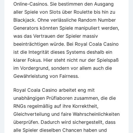
Online-Casinos. Sie bestimmen den Ausgang
aller Spiele von Slots über Roulette bis hin zu
Blackjack. Ohne verlässliche Random Number
Generators könnten Spiele manipuliert werden,
was das Vertrauen der Spieler massiv
beeinträchtigen würde. Bei Royal Coala Casino
ist die Integrität dieses Systems deshalb ein
klarer Fokus. Hier steht nicht nur der Spielspaß
im Vordergrund, sondern vor allem auch die
Gewährleistung von Fairness.
Royal Coala Casino arbeitet eng mit
unabhängigen Prüflaboren zusammen, die die
RNGs regelmäßig auf ihre Korrektheit,
Gleichverteilung und faire Wahrscheinlichkeiten
überprüfen. Dadurch wird sichergestellt, dass
alle Spieler dieselben Chancen haben und