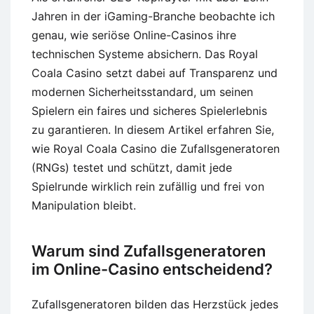
Jahren in der iGaming-Branche beobachte ich
genau, wie seriöse Online-Casinos ihre
technischen Systeme absichern. Das Royal
Coala Casino setzt dabei auf Transparenz und
modernen Sicherheitsstandard, um seinen
Spielern ein faires und sicheres Spielerlebnis
zu garantieren. In diesem Artikel erfahren Sie,
wie Royal Coala Casino die Zufallsgeneratoren
(RNGs) testet und schützt, damit jede
Spielrunde wirklich rein zufällig und frei von
Manipulation bleibt.
Warum sind Zufallsgeneratoren
im Online-Casino entscheidend?
Zufallsgeneratoren bilden das Herzstück jedes