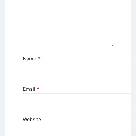
Name
*
Email
*
Website