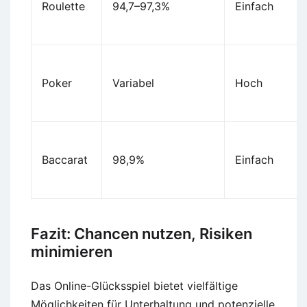
Roulette
94,7–97,3%
Einfach
Poker
Variabel
Hoch
Baccarat
98,9%
Einfach
Fazit: Chancen nutzen, Risiken
minimieren
Das Online-Glücksspiel bietet vielfältige
Möglichkeiten für Unterhaltung und potenzielle