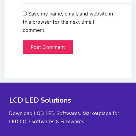
Save my name, email, and website in
this browser for the next time I
comment.
LCD LED Solutions
Download LCD LED Softwares. Marketplace for
LED LCD softwares & Firmwares.