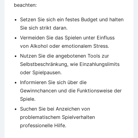
beachten:
Setzen Sie sich ein festes Budget und halten
Sie sich strikt daran.
Vermeiden Sie das Spielen unter Einfluss
von Alkohol oder emotionalem Stress.
Nutzen Sie die angebotenen Tools zur
Selbstbeschränkung, wie Einzahlungslimits
oder Spielpausen.
Informieren Sie sich über die
Gewinnchancen und die Funktionsweise der
Spiele.
Suchen Sie bei Anzeichen von
problematischem Spielverhalten
professionelle Hilfe.