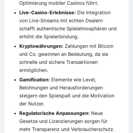
Optimierung mobiler Casinos führt.
Live-Casino-Erlebnisse:
Die Integration
von Live-Streams mit echten Dealern
schafft authentische Spielatmosphären und
erhöht die Spielerbindung.
Kryptowährungen:
Zahlungen mit Bitcoin
und Co. gewinnen an Bedeutung, da sie
schnelle und sichere Transaktionen
ermöglichen.
Gamification:
Elemente wie Level,
Belohnungen und Herausforderungen
steigern den Spielspaß und die Motivation
der Nutzer.
Regulatorische Anpassungen:
Neue
Gesetze und Lizenzierungen sorgen für
mehr Transparenz und Verbraucherschutz.