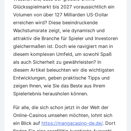
Glücksspielmarkt bis 2027 voraussichtlich ein
Volumen von über 127 Milliarden US-Dollar
erreichen wird? Diese beeindruckende
Wachstumsrate zeigt, wie dynamisch und
attraktiv die Branche für Spieler und Investoren
gleichermaßen ist. Doch wie navigiert man in
diesem komplexen Umfeld, um sowohl Spaß
als auch Sicherheit zu gewährleisten? In
diesem Artikel beleuchten wir die wichtigsten
Entwicklungen, geben praktische Tipps und
zeigen Ihnen, wie Sie das Beste aus Ihrem
Spielerlebnis herausholen können.
Für alle, die sich schon jetzt in der Welt der
Online-Casinos umsehen möchten, lohnt sich
ein Blick auf
https://mangacasino-de.de/
. Dort