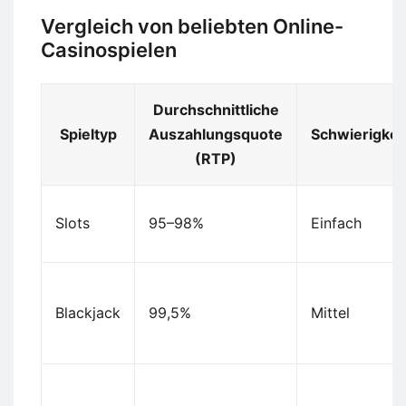
Vergleich von beliebten Online-
Casinospielen
Durchschnittliche
Spieltyp
Auszahlungsquote
Schwierigkei
(RTP)
Slots
95–98%
Einfach
Blackjack
99,5%
Mittel