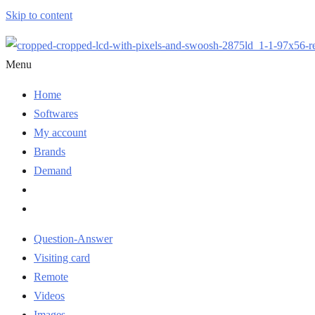
Skip to content
Menu
Home
Softwares
My account
Brands
Demand
Question-Answer
Visiting card
Remote
Videos
Images