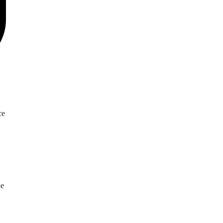
ce
ne