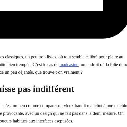
 classiques, un peu trop lisses, où tout semble calibré pour plaire au
ntité bien trempée. C’est le cas de
madcasino
, un endroit où la folie dou
ade un peu déjantée, que trouve-t-on vraiment ?
isse pas indifférent
mais c’est un peu comme comparer un vieux bandit manchot à une machi
que provocante, avec un design qui ne fait pas dans la demi-mesure. On
joueurs habitués aux interfaces aseptisées.